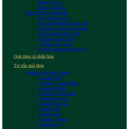
Tranh Tứ quý
Tranh song ngư
Pha lê sứ đúc vàng 24k
Bút ký đúc vàng
Đĩa biểu trưng dát vàng 24k
Bộ bình ly uống rượu mạnh
Bộ uống rượu pha lê sứ
Bộ uống trà pha lê sứ
Ly uống rượu vang
Quả cầu phong thủy pha lê
Quà tặng cá nhân hóa
Tư vấn quà tặng
Quà tặng theo đối tượng
Quà tặng Sếp
Quà tặng Doanh Nhân
Quà tặng đối tác
Quà tặng khách hàng
Quà tặng bạn gái
Quà tặng bạn trai
Quà tặng Bố
Quà tặng Mẹ
Quà tặng Chồng
Quà tặng Vợ