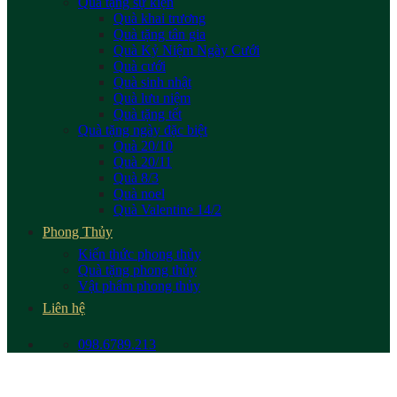
Quà tặng sự kiện
Quà khai trương
Quà tặng tân gia
Quà Kỷ Niệm Ngày Cưới
Quà cưới
Quà sinh nhật
Quà lưu niệm
Quà tặng tết
Quà tặng ngày đặc biệt
Quà 20/10
Quà 20/11
Quà 8/3
Quà noel
Quà Valentine 14/2
Phong Thủy
Kiến thức phong thủy
Quà tặng phong thủy
Vật phẩm phong thủy
Liên hệ
098.6789.213