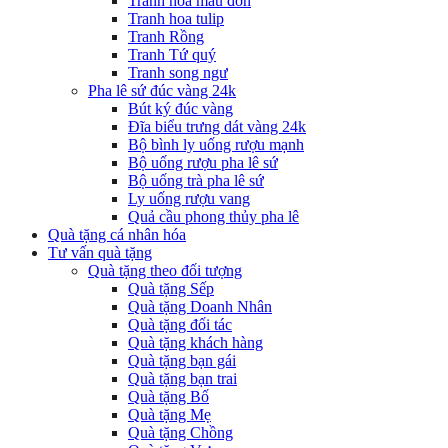
Tranh hoa mẫu đơn
Tranh hoa tulip
Tranh Rồng
Tranh Tứ quý
Tranh song ngư
Pha lê sứ đúc vàng 24k
Bút ký đúc vàng
Đĩa biểu trưng dát vàng 24k
Bộ bình ly uống rượu mạnh
Bộ uống rượu pha lê sứ
Bộ uống trà pha lê sứ
Ly uống rượu vang
Quả cầu phong thủy pha lê
Quà tặng cá nhân hóa
Tư vấn quà tặng
Quà tặng theo đối tượng
Quà tặng Sếp
Quà tặng Doanh Nhân
Quà tặng đối tác
Quà tặng khách hàng
Quà tặng bạn gái
Quà tặng bạn trai
Quà tặng Bố
Quà tặng Mẹ
Quà tặng Chồng