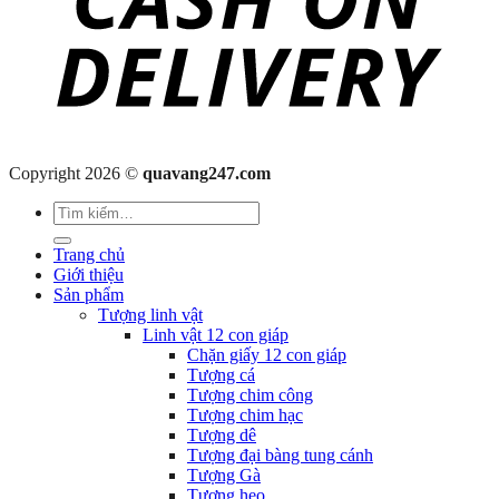
Copyright 2026 ©
quavang247.com
Tìm
kiếm:
Trang chủ
Giới thiệu
Sản phẩm
Tượng linh vật
Linh vật 12 con giáp
Chặn giấy 12 con giáp
Tượng cá
Tượng chim công
Tượng chim hạc
Tượng dê
Tượng đại bàng tung cánh
Tượng Gà
Tượng heo