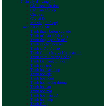
Chậu cây dát vàng 24k
Chậu hoa mẫu đơn
Chậu lan hồ điệp
Chậu sen
Cây tài lộc
Mai vàng Phú quý
Tranh dát vàng 24k
Tranh thuận buồm xuôi gió
Tranh mã đáo thành công
Tranh tùng hạc diên niên
Tranh cá chép hoa sen
Tranh chữ thư pháp
Tranh Chim công và Hoa mẫu đơn
Tranh chim Phượng Hoàng
Tranh Đại bàng tung cánh
Tranh cây trúc
Tranh hoa bách hợp
Tranh hoa cúc
Tranh hoa hồng
Tranh hoa hướng dương
Tranh hoa lan
Tranh hoa mai
Tranh hoa mẫu đơn
Tranh hoa tulip
Tranh Rồng