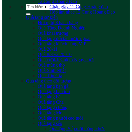
12 Cung Hoàng Đạo
Tìm
Chặn giấy 12 Cung Hoàng đạo
kiếm:
Hộp âm nhac 12 Cung Hoàng Đạo
Quà tặng sự kiện
Hội nghị Khách hàng
Quà Tặng Doanh Nghiệp
Quà khai trương
Quà tặng đối tác nước ngoài
Quà tặng khách hàng VIP
Quà 20-11
Quà 8/3 và 20-/10
Quà cưới-Kỷ niệm Ngày cưới
Quà mừng thọ
Quà Sinh Nhật
Quà Tân Gia
Quà tặng theo đối tượng
Quà tặng bạn gái
Quà tặng bạn trai
Quà tặng bé
Quà tặng Cha
Quà tặng chồng
Quà tặng Mẹ
Quà tặng người cao tuổi
Quà tặng sếp
Quà tặng Sếp mới thăng chức