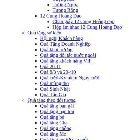
Tượng Ngựa
Tượng Rồng
12 Cung Hoàng Đạo
Chặn giấy 12 Cung Hoàng đạo
Hộp âm nhac 12 Cung Hoàng Đạo
Quà tặng sự kiện
Hội nghị Khách hàng
Quà Tặng Doanh Nghiệp
Quà khai trương
Quà tặng đối tác nước ngoài
Quà tặng khách hàng VIP
Quà 20-11
Quà 8/3 và 20-/10
Quà cưới-Kỷ niệm Ngày cưới
Quà mừng thọ
Quà Sinh Nhật
Quà Tân Gia
Quà tặng theo đối tượng
Quà tặng bạn gái
Quà tặng bạn trai
Quà tặng bé
Quà tặng Cha
Quà tặng chồng
Quà tặng Mẹ
Quà tặng người cao tuổi