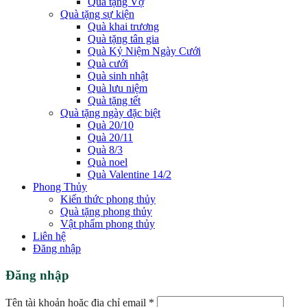
Quà tặng Vợ
Quà tặng sự kiện
Quà khai trương
Quà tặng tân gia
Quà Kỷ Niệm Ngày Cưới
Quà cưới
Quà sinh nhật
Quà lưu niệm
Quà tặng tết
Quà tặng ngày đặc biệt
Quà 20/10
Quà 20/11
Quà 8/3
Quà noel
Quà Valentine 14/2
Phong Thủy
Kiến thức phong thủy
Quà tặng phong thủy
Vật phẩm phong thủy
Liên hệ
Đăng nhập
Đăng nhập
Tên tài khoản hoặc địa chỉ email
*