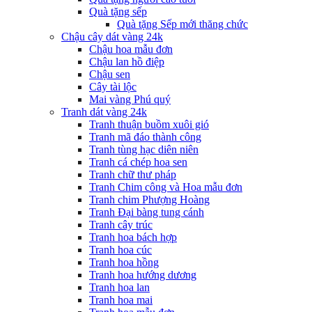
Quà tặng sếp
Quà tặng Sếp mới thăng chức
Chậu cây dát vàng 24k
Chậu hoa mẫu đơn
Chậu lan hồ điệp
Chậu sen
Cây tài lộc
Mai vàng Phú quý
Tranh dát vàng 24k
Tranh thuận buồm xuôi gió
Tranh mã đáo thành công
Tranh tùng hạc diên niên
Tranh cá chép hoa sen
Tranh chữ thư pháp
Tranh Chim công và Hoa mẫu đơn
Tranh chim Phượng Hoàng
Tranh Đại bàng tung cánh
Tranh cây trúc
Tranh hoa bách hợp
Tranh hoa cúc
Tranh hoa hồng
Tranh hoa hướng dương
Tranh hoa lan
Tranh hoa mai