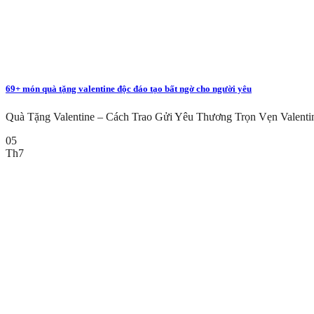
69+ món quà tặng valentine độc đáo tạo bất ngờ cho người yêu
Quà Tặng Valentine – Cách Trao Gửi Yêu Thương Trọn Vẹn Valentine
05
Th7