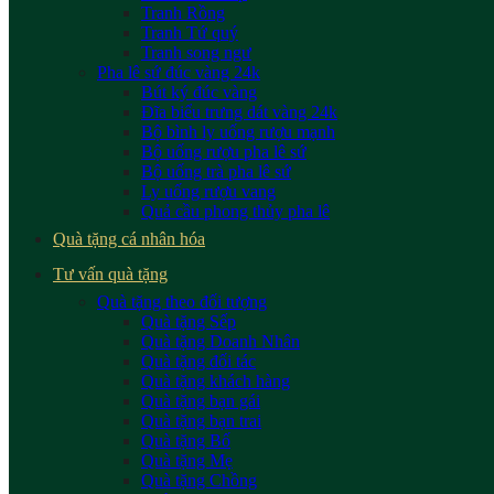
Tranh Rồng
Tranh Tứ quý
Tranh song ngư
Pha lê sứ đúc vàng 24k
Bút ký đúc vàng
Đĩa biểu trưng dát vàng 24k
Bộ bình ly uống rượu mạnh
Bộ uống rượu pha lê sứ
Bộ uống trà pha lê sứ
Ly uống rượu vang
Quả cầu phong thủy pha lê
Quà tặng cá nhân hóa
Tư vấn quà tặng
Quà tặng theo đối tượng
Quà tặng Sếp
Quà tặng Doanh Nhân
Quà tặng đối tác
Quà tặng khách hàng
Quà tặng bạn gái
Quà tặng bạn trai
Quà tặng Bố
Quà tặng Mẹ
Quà tặng Chồng