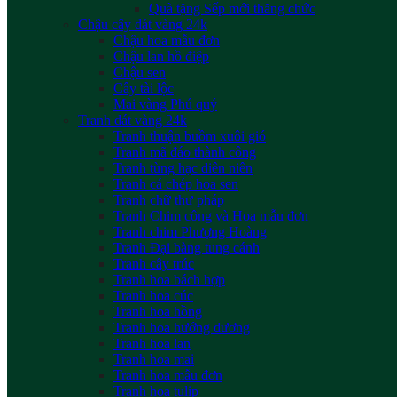
Quà tặng Sếp mới thăng chức
Chậu cây dát vàng 24k
Chậu hoa mẫu đơn
Chậu lan hồ điệp
Chậu sen
Cây tài lộc
Mai vàng Phú quý
Tranh dát vàng 24k
Tranh thuận buồm xuôi gió
Tranh mã đáo thành công
Tranh tùng hạc diên niên
Tranh cá chép hoa sen
Tranh chữ thư pháp
Tranh Chim công và Hoa mẫu đơn
Tranh chim Phượng Hoàng
Tranh Đại bàng tung cánh
Tranh cây trúc
Tranh hoa bách hợp
Tranh hoa cúc
Tranh hoa hồng
Tranh hoa hướng dương
Tranh hoa lan
Tranh hoa mai
Tranh hoa mẫu đơn
Tranh hoa tulip