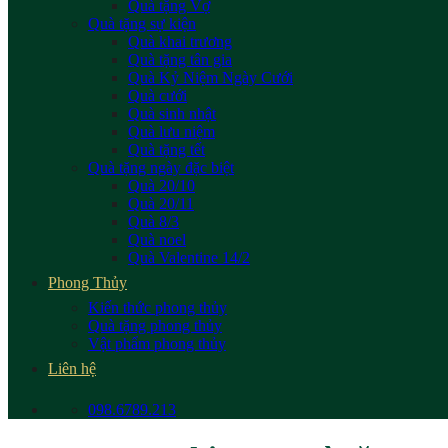
Quà tặng Vợ
Quà tặng sự kiện
Quà khai trương
Quà tặng tân gia
Quà Kỷ Niệm Ngày Cưới
Quà cưới
Quà sinh nhật
Quà lưu niệm
Quà tặng tết
Quà tặng ngày đặc biệt
Quà 20/10
Quà 20/11
Quà 8/3
Quà noel
Quà Valentine 14/2
Phong Thủy
Kiến thức phong thủy
Quà tặng phong thủy
Vật phẩm phong thủy
Liên hệ
098.6789.213