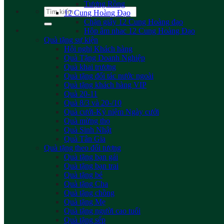
Tượng Rồng
Tìm
12 Cung Hoàng Đạo
kiếm:
Chặn giấy 12 Cung Hoàng đạo
Hộp âm nhac 12 Cung Hoàng Đạo
Quà tặng sự kiện
Hội nghị Khách hàng
Quà Tặng Doanh Nghiệp
Quà khai trương
Quà tặng đối tác nước ngoài
Quà tặng khách hàng VIP
Quà 20-11
Quà 8/3 và 20-/10
Quà cưới-Kỷ niệm Ngày cưới
Quà mừng thọ
Quà Sinh Nhật
Quà Tân Gia
Quà tặng theo đối tượng
Quà tặng bạn gái
Quà tặng bạn trai
Quà tặng bé
Quà tặng Cha
Quà tặng chồng
Quà tặng Mẹ
Quà tặng người cao tuổi
Quà tặng sếp