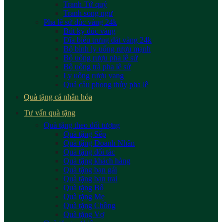
Tranh Tứ quý
Tranh song ngư
Pha lê sứ đúc vàng 24k
Bút ký đúc vàng
Đĩa biểu trưng dát vàng 24k
Bộ bình ly uống rượu mạnh
Bộ uống rượu pha lê sứ
Bộ uống trà pha lê sứ
Ly uống rượu vang
Quả cầu phong thủy pha lê
Quà tặng cá nhân hóa
Tư vấn quà tặng
Quà tặng theo đối tượng
Quà tặng Sếp
Quà tặng Doanh Nhân
Quà tặng đối tác
Quà tặng khách hàng
Quà tặng bạn gái
Quà tặng bạn trai
Quà tặng Bố
Quà tặng Mẹ
Quà tặng Chồng
Quà tặng Vợ