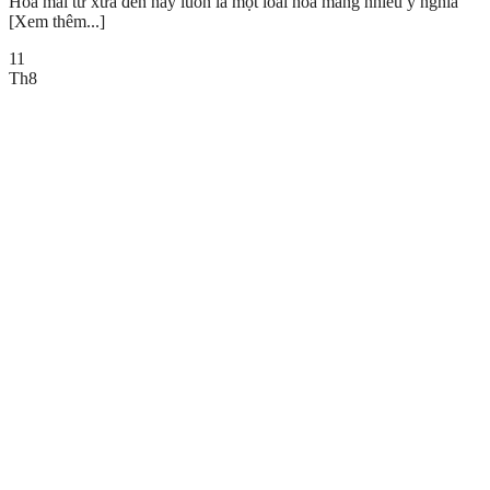
Hoa mai từ xưa đến nay luôn là một loài hoa mang nhiều ý nghĩa
[Xem thêm...]
11
Th8