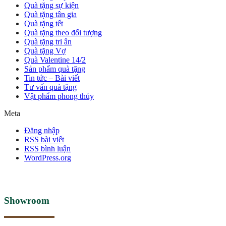
Quà tặng sự kiện
Quà tặng tân gia
Quà tặng tết
Quà tặng theo đối tượng
Quà tặng tri ân
Quà tặng Vợ
Quà Valentine 14/2
Sản phẩm quà tặng
Tin tức – Bài viết
Tư vấn quà tặng
Vật phẩm phong thủy
Meta
Đăng nhập
RSS bài viết
RSS bình luận
WordPress.org
Showroom