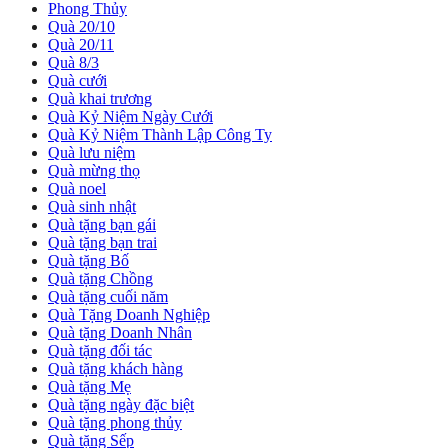
Phong Thủy
Quà 20/10
Quà 20/11
Quà 8/3
Quà cưới
Quà khai trương
Quà Kỷ Niệm Ngày Cưới
Quà Kỷ Niệm Thành Lập Công Ty
Quà lưu niệm
Quà mừng thọ
Quà noel
Quà sinh nhật
Quà tặng bạn gái
Quà tặng bạn trai
Quà tặng Bố
Quà tặng Chồng
Quà tặng cuối năm
Quà Tặng Doanh Nghiệp
Quà tặng Doanh Nhân
Quà tặng đối tác
Quà tặng khách hàng
Quà tặng Mẹ
Quà tặng ngày đặc biệt
Quà tặng phong thủy
Quà tặng Sếp