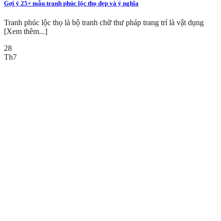
Gợi ý 25+ mẫu tranh phúc lộc thọ đẹp và ý nghĩa
Tranh phúc lộc thọ là bộ tranh chữ thư pháp trang trí là vật dụng
[Xem thêm...]
28
Th7