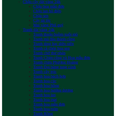
Chậu cây dát vàng 24k
Chậu hoa mẫu đơn
Chậu lan hồ điệp
Chậu sen
Cây tài lộc
Mai vàng Phú quý
Tranh dát vàng 24k
Tranh thuận buồm xuôi gió
Tranh mã đáo thành công
Tranh tùng hạc diên niên
Tranh cá chép hoa sen
Tranh chữ thư pháp
Tranh Chim công và Hoa mẫu đơn
Tranh chim Phượng Hoàng
Tranh Đại bàng tung cánh
Tranh cây trúc
Tranh hoa bách hợp
Tranh hoa cúc
Tranh hoa hồng
Tranh hoa hướng dương
Tranh hoa lan
Tranh hoa mai
Tranh hoa mẫu đơn
Tranh hoa tulip
Tranh Rồng