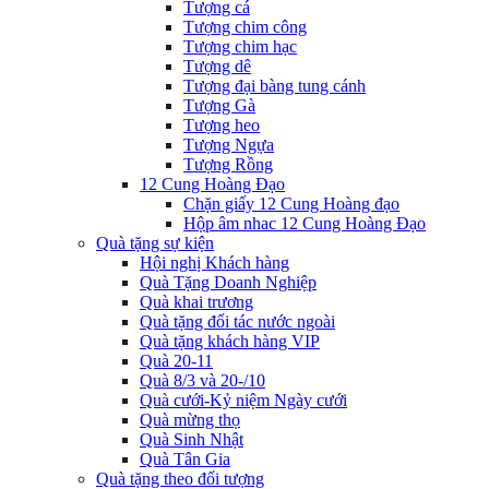
Tượng cá
Tượng chim công
Tượng chim hạc
Tượng dê
Tượng đại bàng tung cánh
Tượng Gà
Tượng heo
Tượng Ngựa
Tượng Rồng
12 Cung Hoàng Đạo
Chặn giấy 12 Cung Hoàng đạo
Hộp âm nhac 12 Cung Hoàng Đạo
Quà tặng sự kiện
Hội nghị Khách hàng
Quà Tặng Doanh Nghiệp
Quà khai trương
Quà tặng đối tác nước ngoài
Quà tặng khách hàng VIP
Quà 20-11
Quà 8/3 và 20-/10
Quà cưới-Kỷ niệm Ngày cưới
Quà mừng thọ
Quà Sinh Nhật
Quà Tân Gia
Quà tặng theo đối tượng