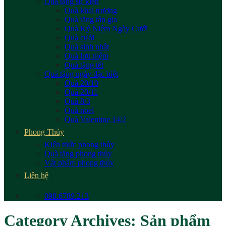
Quà tặng sự kiện
Quà khai trương
Quà tặng tân gia
Quà Kỷ Niệm Ngày Cưới
Quà cưới
Quà sinh nhật
Quà lưu niệm
Quà tặng tết
Quà tặng ngày đặc biệt
Quà 20/10
Quà 20/11
Quà 8/3
Quà noel
Quà Valentine 14/2
Phong Thủy
Kiến thức phong thủy
Quà tặng phong thủy
Vật phẩm phong thủy
Liên hệ
098.6789.213
Category Archives:
Sản phẩm