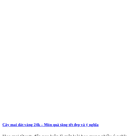
Cây mai dát vàng 24k – Món quà tặng tết đẹp và ý nghĩa