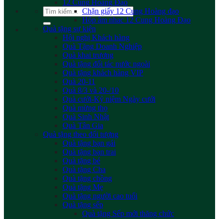
12 Cung Hoàng Đạo
Tìm
Chặn giấy 12 Cung Hoàng đạo
kiếm:
Hộp âm nhac 12 Cung Hoàng Đạo
Quà tặng sự kiện
Hội nghị Khách hàng
Quà Tặng Doanh Nghiệp
Quà khai trương
Quà tặng đối tác nước ngoài
Quà tặng khách hàng VIP
Quà 20-11
Quà 8/3 và 20-/10
Quà cưới-Kỷ niệm Ngày cưới
Quà mừng thọ
Quà Sinh Nhật
Quà Tân Gia
Quà tặng theo đối tượng
Quà tặng bạn gái
Quà tặng bạn trai
Quà tặng bé
Quà tặng Cha
Quà tặng chồng
Quà tặng Mẹ
Quà tặng người cao tuổi
Quà tặng sếp
Quà tặng Sếp mới thăng chức