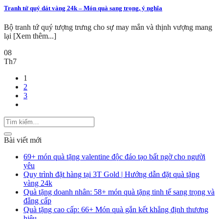
Tranh tứ quý dát vàng 24k – Món quà sang trọng, ý nghĩa
Bộ tranh tứ quý tượng trưng cho sự may mắn và thịnh vượng mang
lại [Xem thêm...]
08
Th7
1
2
3
Bài viết mới
69+ món quà tặng valentine độc đáo tạo bất ngờ cho người
yêu
Quy trình đặt hàng tại 3T Gold | Hướng dẫn đặt quà tặng
vàng 24k
Quà tặng doanh nhân: 58+ món quà tặng tinh tế sang trọng và
đẳng cấp
Quà tặng cao cấp: 66+ Món quà gắn kết khẳng định thương
hiệu