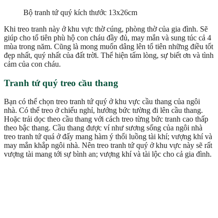
Bộ tranh tứ quý kích thước 13x26cm
Khi treo tranh này ở khu vực thờ cúng, phòng thờ của gia đình. Sẽ
giúp cho tổ tiên phù hộ con cháu đầy đủ, may mắn và sung túc cả 4
mùa trong năm. Cũng là mong muốn dâng lên tổ tiên những điều tốt
đẹp nhất, quý nhất của đất trời. Thể hiện tấm lòng, sự biết ơn và tình
cảm của con cháu.
Tranh tứ quý treo cầu thang
Bạn có thể chọn treo tranh tứ quý ở khu vực cầu thang của ngôi
nhà. Có thể treo ở chiếu nghỉ, hướng bức tường đi lên cầu thang.
Hoặc trải dọc theo cầu thang với cách treo từng bức tranh cao thấp
theo bậc thang. Cầu thang được ví như sương sống của ngôi nhà
treo tranh tứ quá ở đấy mang hàm ý thổi luồng tài khí; vượng khí và
may mắn khắp ngôi nhà. Nên treo tranh tứ quý ở khu vực này sẽ rất
vượng tài mang tới sự bình an; vượng khí và tài lộc cho cả gia đình.