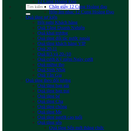
12 Cung Hoàng Đạo
Tìm
Chặn giấy 12 Cung Hoàng đạo
kiếm:
Hộp âm nhac 12 Cung Hoàng Đạo
Quà tặng sự kiện
Hội nghị Khách hàng
Quà Tặng Doanh Nghiệp
Quà khai trương
Quà tặng đối tác nước ngoài
Quà tặng khách hàng VIP
Quà 20-11
Quà 8/3 và 20-/10
Quà cưới-Kỷ niệm Ngày cưới
Quà mừng thọ
Quà Sinh Nhật
Quà Tân Gia
Quà tặng theo đối tượng
Quà tặng bạn gái
Quà tặng bạn trai
Quà tặng bé
Quà tặng Cha
Quà tặng chồng
Quà tặng Mẹ
Quà tặng người cao tuổi
Quà tặng sếp
Quà tặng Sếp mới thăng chức