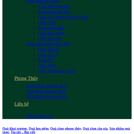
Quà tặng sự kiện
Quà khai trương
Quà tặng tân gia
Quà Kỷ Niệm Ngày Cưới
Quà cưới
Quà sinh nhật
Quà lưu niệm
Quà tặng tết
Quà tặng ngày đặc biệt
Quà 20/10
Quà 20/11
Quà 8/3
Quà noel
Quà Valentine 14/2
Phong Thủy
Kiến thức phong thủy
Quà tặng phong thủy
Vật phẩm phong thủy
Liên hệ
098.6789.213
Quà khai trương
,
Quà lưu niệm
,
Quà tặng phong thủy
,
Quà tặng tân gia
,
Sản phẩm quà
tặng
,
Tin tức - Bài viết