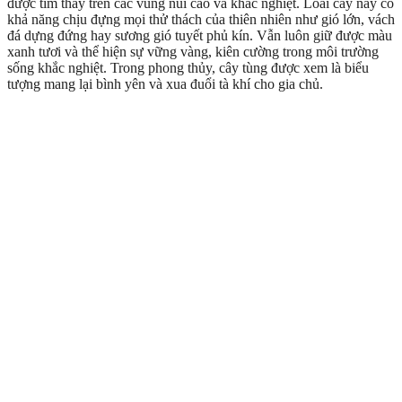
được tìm thấy trên các vùng núi cao và khắc nghiệt. Loài cây này có
khả năng chịu đựng mọi thử thách của thiên nhiên như gió lớn, vách
đá dựng đứng hay sương gió tuyết phủ kín. Vẫn luôn giữ được màu
xanh tươi và thể hiện sự vững vàng, kiên cường trong môi trường
sống khắc nghiệt. Trong phong thủy, cây tùng được xem là biểu
tượng mang lại bình yên và xua đuổi tà khí cho gia chủ.