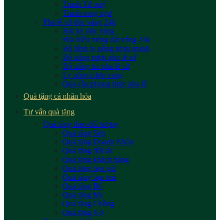
Tranh Tứ quý
Tranh song ngư
Pha lê sứ đúc vàng 24k
Bút ký đúc vàng
Đĩa biểu trưng dát vàng 24k
Bộ bình ly uống rượu mạnh
Bộ uống rượu pha lê sứ
Bộ uống trà pha lê sứ
Ly uống rượu vang
Quả cầu phong thủy pha lê
Quà tặng cá nhân hóa
Tư vấn quà tặng
Quà tặng theo đối tượng
Quà tặng Sếp
Quà tặng Doanh Nhân
Quà tặng đối tác
Quà tặng khách hàng
Quà tặng bạn gái
Quà tặng bạn trai
Quà tặng Bố
Quà tặng Mẹ
Quà tặng Chồng
Quà tặng Vợ