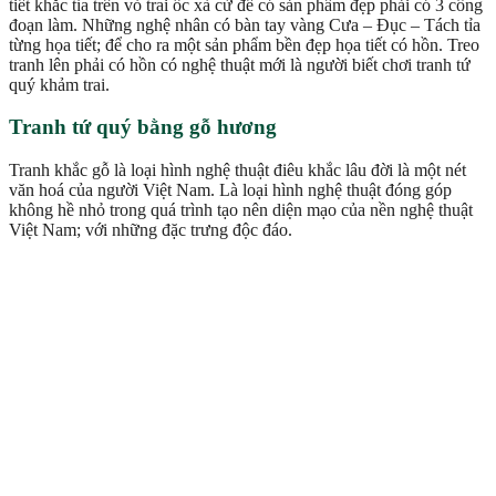
tiết khắc tỉa trên vỏ trai ốc xà cừ để có sản phẩm đẹp phải có 3 công
đoạn làm. Những nghệ nhân có bàn tay vàng Cưa – Đục – Tách tỉa
từng họa tiết; để cho ra một sản phẩm bền đẹp họa tiết có hồn. Treo
tranh lên phải có hồn có nghệ thuật mới là người biết chơi tranh tứ
quý khảm trai.
Tranh tứ quý bằng gỗ hương
Tranh khắc gỗ là loại hình nghệ thuật điêu khắc lâu đời là một nét
văn hoá của người Việt Nam. Là loại hình nghệ thuật đóng góp
không hề nhỏ trong quá trình tạo nên diện mạo của nền nghệ thuật
Việt Nam; với những đặc trưng độc đáo.