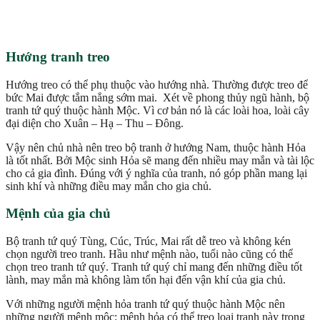
Hướng tranh treo
Hướng treo có thể phụ thuộc vào hướng nhà. Thường được treo để
bức Mai được tắm nắng sớm mai. Xét về phong thủy ngũ hành, bộ
tranh tứ quý thuộc hành Mộc. Vì cơ bản nó là các loài hoa, loài cây
đại diện cho Xuân – Hạ – Thu – Đông.
Vậy nên chủ nhà nên treo bộ tranh ở hướng Nam, thuộc hành Hỏa
là tốt nhất. Bởi Mộc sinh Hỏa sẽ mang đến nhiều may mắn và tài lộc
cho cả gia đình. Đúng với ý nghĩa của tranh, nó góp phần mang lại
sinh khí và những điều may mắn cho gia chủ.
Mệnh của gia chủ
Bộ tranh tứ quý Tùng, Cúc, Trúc, Mai rất dễ treo và không kén
chọn người treo tranh. Hầu như mệnh nào, tuổi nào cũng có thể
chọn treo tranh tứ quý. Tranh tứ quý chỉ mang đến những điều tốt
lành, may mắn mà không làm tổn hại đến vận khí của gia chủ.
Với những người mệnh hỏa tranh tứ quý thuộc hành Mộc nên
những người mệnh mộc; mệnh hỏa có thể treo loại tranh này trong