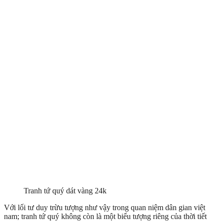
Tranh tứ quý dát vàng 24k
Với lối tư duy trừu tượng như vậy trong quan niệm dân gian việt
nam; tranh tứ quý không còn là một biểu tượng riêng của thời tiết