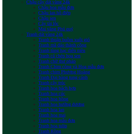
Chậu cây dát vàng 24k
Chậu hoa mẫu đơn
Chậu lan hồ điệp
Chậu sen
Cây tài lộc
Mai vàng Phú quý
Tranh dát vàng 24k
Tranh thuận buồm xuôi gió
Tranh mã đáo thành công
Tranh tùng hạc diên niên
Tranh cá chép hoa sen
Tranh chữ thư pháp
Tranh Chim công và Hoa mẫu đơn
Tranh chim Phượng Hoàng
Tranh Đại bàng tung cánh
Tranh cây trúc
Tranh hoa bách hợp
Tranh hoa cúc
Tranh hoa hồng
Tranh hoa hướng dương
Tranh hoa lan
Tranh hoa mai
Tranh hoa mẫu đơn
Tranh hoa tulip
Tranh Rồng