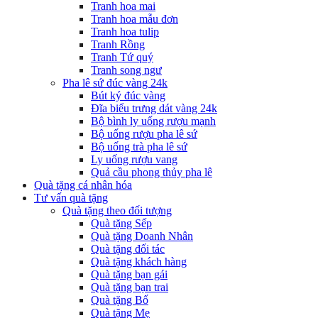
Tranh hoa mai
Tranh hoa mẫu đơn
Tranh hoa tulip
Tranh Rồng
Tranh Tứ quý
Tranh song ngư
Pha lê sứ đúc vàng 24k
Bút ký đúc vàng
Đĩa biểu trưng dát vàng 24k
Bộ bình ly uống rượu mạnh
Bộ uống rượu pha lê sứ
Bộ uống trà pha lê sứ
Ly uống rượu vang
Quả cầu phong thủy pha lê
Quà tặng cá nhân hóa
Tư vấn quà tặng
Quà tặng theo đối tượng
Quà tặng Sếp
Quà tặng Doanh Nhân
Quà tặng đối tác
Quà tặng khách hàng
Quà tặng bạn gái
Quà tặng bạn trai
Quà tặng Bố
Quà tặng Mẹ