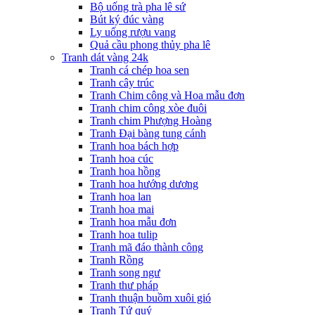
Bộ uống trà pha lê sứ
Bút ký đúc vàng
Ly uống rượu vang
Quả cầu phong thủy pha lê
Tranh dát vàng 24k
Tranh cá chép hoa sen
Tranh cây trúc
Tranh Chim công và Hoa mẫu đơn
Tranh chim công xòe đuôi
Tranh chim Phượng Hoàng
Tranh Đại bàng tung cánh
Tranh hoa bách hợp
Tranh hoa cúc
Tranh hoa hồng
Tranh hoa hướng dương
Tranh hoa lan
Tranh hoa mai
Tranh hoa mẫu đơn
Tranh hoa tulip
Tranh mã đáo thành công
Tranh Rồng
Tranh song ngư
Tranh thư pháp
Tranh thuận buồm xuôi gió
Tranh Tứ quý