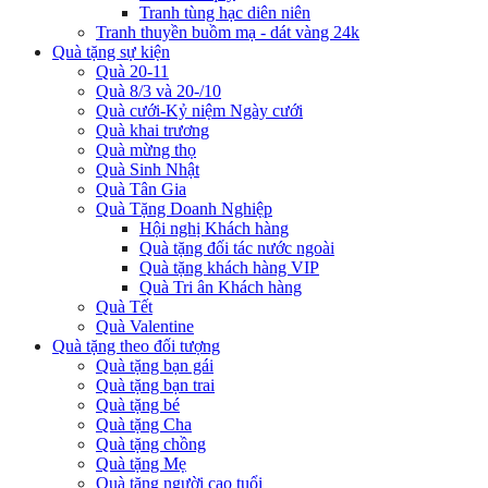
Tranh tùng hạc diên niên
Tranh thuyền buồm mạ - dát vàng 24k
Quà tặng sự kiện
Quà 20-11
Quà 8/3 và 20-/10
Quà cưới-Kỷ niệm Ngày cưới
Quà khai trương
Quà mừng thọ
Quà Sinh Nhật
Quà Tân Gia
Quà Tặng Doanh Nghiệp
Hội nghị Khách hàng
Quà tặng đối tác nước ngoài
Quà tặng khách hàng VIP
Quà Tri ân Khách hàng
Quà Tết
Quà Valentine
Quà tặng theo đối tượng
Quà tặng bạn gái
Quà tặng bạn trai
Quà tặng bé
Quà tặng Cha
Quà tặng chồng
Quà tặng Mẹ
Quà tặng người cao tuổi