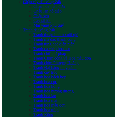
Chậu cây dát vàng 24k
Chậu hoa mẫu đơn
Chậu lan hồ điệp
Chậu sen
Cây tài lộc
Mai vàng Phú quý
Tranh dát vàng 24k
Tranh thuận buồm xuôi gió
Tranh mã đáo thành công
Tranh tùng hạc diên niên
Tranh cá chép hoa sen
Tranh chữ thư pháp
Tranh Chim công và Hoa mẫu đơn
Tranh chim Phượng Hoàng
Tranh Đại bàng tung cánh
Tranh cây trúc
Tranh hoa bách hợp
Tranh hoa cúc
Tranh hoa hồng
Tranh hoa hướng dương
Tranh hoa lan
Tranh hoa mai
Tranh hoa mẫu đơn
Tranh hoa tulip
Tranh Rồng