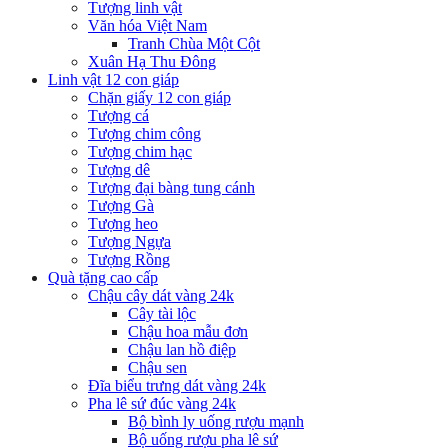
Tượng linh vật
Văn hóa Việt Nam
Tranh Chùa Một Cột
Xuân Hạ Thu Đông
Linh vật 12 con giáp
Chặn giấy 12 con giáp
Tượng cá
Tượng chim công
Tượng chim hạc
Tượng dê
Tượng đại bàng tung cánh
Tượng Gà
Tượng heo
Tượng Ngựa
Tượng Rồng
Quà tặng cao cấp
Chậu cây dát vàng 24k
Cây tài lộc
Chậu hoa mẫu đơn
Chậu lan hồ điệp
Chậu sen
Đĩa biểu trưng dát vàng 24k
Pha lê sứ đúc vàng 24k
Bộ bình ly uống rượu mạnh
Bộ uống rượu pha lê sứ