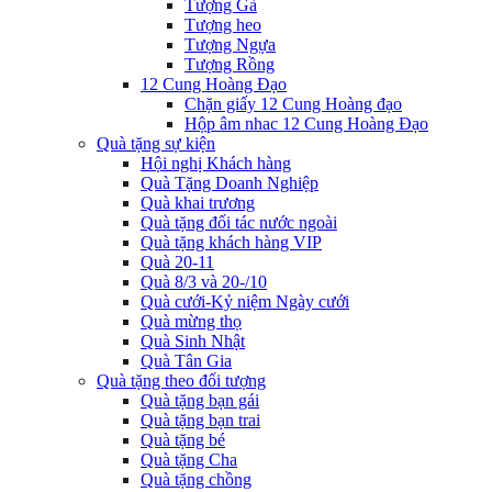
Tượng Gà
Tượng heo
Tượng Ngựa
Tượng Rồng
12 Cung Hoàng Đạo
Chặn giấy 12 Cung Hoàng đạo
Hộp âm nhac 12 Cung Hoàng Đạo
Quà tặng sự kiện
Hội nghị Khách hàng
Quà Tặng Doanh Nghiệp
Quà khai trương
Quà tặng đối tác nước ngoài
Quà tặng khách hàng VIP
Quà 20-11
Quà 8/3 và 20-/10
Quà cưới-Kỷ niệm Ngày cưới
Quà mừng thọ
Quà Sinh Nhật
Quà Tân Gia
Quà tặng theo đối tượng
Quà tặng bạn gái
Quà tặng bạn trai
Quà tặng bé
Quà tặng Cha
Quà tặng chồng