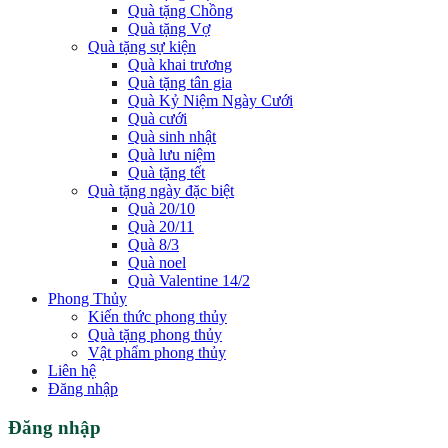
Quà tặng Chồng
Quà tặng Vợ
Quà tặng sự kiện
Quà khai trương
Quà tặng tân gia
Quà Kỷ Niệm Ngày Cưới
Quà cưới
Quà sinh nhật
Quà lưu niệm
Quà tặng tết
Quà tặng ngày đặc biệt
Quà 20/10
Quà 20/11
Quà 8/3
Quà noel
Quà Valentine 14/2
Phong Thủy
Kiến thức phong thủy
Quà tặng phong thủy
Vật phẩm phong thủy
Liên hệ
Đăng nhập
Đăng nhập