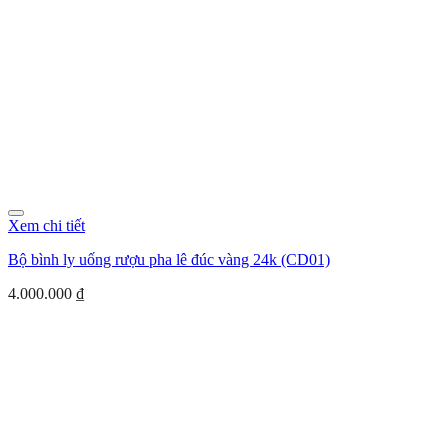
Xem chi tiết
Bộ bình ly uống rượu pha lê đúc vàng 24k (CD01)
4.000.000
₫