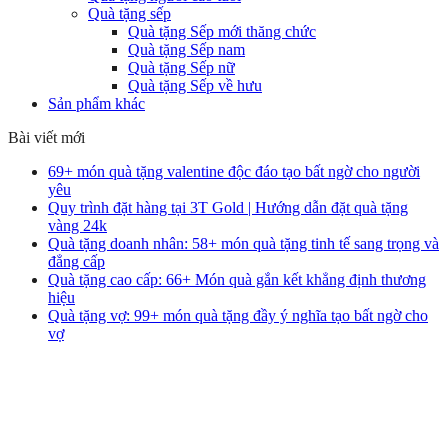
Quà tặng sếp
Quà tặng Sếp mới thăng chức
Quà tặng Sếp nam
Quà tặng Sếp nữ
Quà tặng Sếp về hưu
Sản phẩm khác
Bài viết mới
69+ món quà tặng valentine độc đáo tạo bất ngờ cho người
yêu
Quy trình đặt hàng tại 3T Gold | Hướng dẫn đặt quà tặng
vàng 24k
Quà tặng doanh nhân: 58+ món quà tặng tinh tế sang trọng và
đẳng cấp
Quà tặng cao cấp: 66+ Món quà gắn kết khẳng định thương
hiệu
Quà tặng vợ: 99+ món quà tặng đầy ý nghĩa tạo bất ngờ cho
vợ