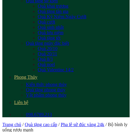
Quà tặng sự kiện
Quà khai trương
Quà tặng tân gia
Quà Kỷ Niệm Ngày Cưới
Quà cưới
Quà sinh nhật
Quà lưu niệm
Quà tặng tết
Quà tặng ngày đặc biệt
Quà 20/10
Quà 20/11
Quà 8/3
Quà noel
Quà Valentine 14/2
Phong Thủy
Kiến thức phong thủy
Quà tặng phong thủy
Vật phẩm phong thủy
Liên hệ
098.6789.213
Trang chủ
/
Quà tặng cao cấp
/
Pha lê sứ đúc vàng 24k
/
Bộ bình ly
uống rượu mạnh