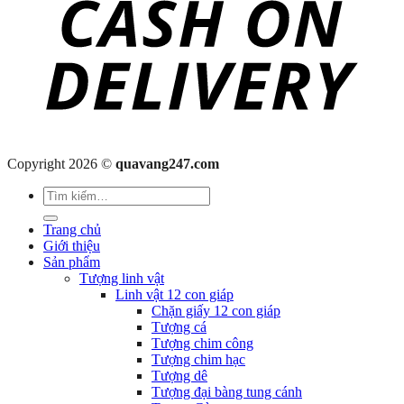
Copyright 2026 ©
quavang247.com
Tìm
kiếm:
Trang chủ
Giới thiệu
Sản phẩm
Tượng linh vật
Linh vật 12 con giáp
Chặn giấy 12 con giáp
Tượng cá
Tượng chim công
Tượng chim hạc
Tượng dê
Tượng đại bàng tung cánh