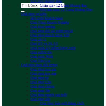
12 Cung Hoàng Đạo
Tìm
Chặn giấy 12 Cung Hoàng đạo
kiếm:
Hộp âm nhac 12 Cung Hoàng Đạo
Quà tặng sự kiện
Hội nghị Khách hàng
Quà Tặng Doanh Nghiệp
Quà khai trương
Quà tặng đối tác nước ngoài
Quà tặng khách hàng VIP
Quà 20-11
Quà 8/3 và 20-/10
Quà cưới-Kỷ niệm Ngày cưới
Quà mừng thọ
Quà Sinh Nhật
Quà Tân Gia
Quà tặng theo đối tượng
Quà tặng bạn gái
Quà tặng bạn trai
Quà tặng bé
Quà tặng Cha
Quà tặng chồng
Quà tặng Mẹ
Quà tặng người cao tuổi
Quà tặng sếp
Quà tặng Sếp mới thăng chức