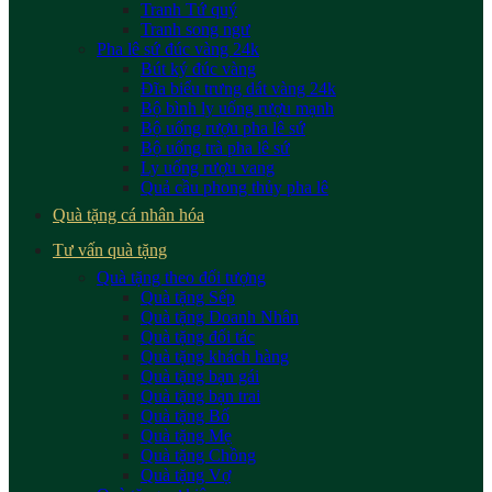
Tranh Tứ quý
Tranh song ngư
Pha lê sứ đúc vàng 24k
Bút ký đúc vàng
Đĩa biểu trưng dát vàng 24k
Bộ bình ly uống rượu mạnh
Bộ uống rượu pha lê sứ
Bộ uống trà pha lê sứ
Ly uống rượu vang
Quả cầu phong thủy pha lê
Quà tặng cá nhân hóa
Tư vấn quà tặng
Quà tặng theo đối tượng
Quà tặng Sếp
Quà tặng Doanh Nhân
Quà tặng đối tác
Quà tặng khách hàng
Quà tặng bạn gái
Quà tặng bạn trai
Quà tặng Bố
Quà tặng Mẹ
Quà tặng Chồng
Quà tặng Vợ