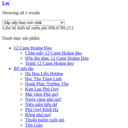
Lọc
Showing all 2 results
Liên hệ thiết kế miễn phí 098.6789.213
Danh mục sản phẩm
12 Cung Hoàng Đạo
Chặn giấy 12 Cung Hoàng đạo
Hộp âm nhac 12 Cung Hoàng Đạo
Tranh 12 Cung Hoàng đạo
Bộ sưu tập
Hà Hoa Liên Hương
Hạc Thọ Tùng Linh
Hạnh Phúc Trường Tồn
Kim Lan Phú Quý
Mai vàng Phú quý
Ngựa vàng phú quý
Niên niên hữu dư
Phú Quý Khởi Hà
Rồng phú quý
Thuận buồm xuôi gió
Tôn Giáo