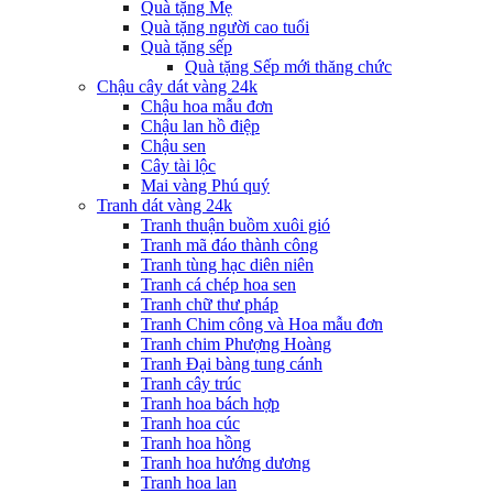
Quà tặng Mẹ
Quà tặng người cao tuổi
Quà tặng sếp
Quà tặng Sếp mới thăng chức
Chậu cây dát vàng 24k
Chậu hoa mẫu đơn
Chậu lan hồ điệp
Chậu sen
Cây tài lộc
Mai vàng Phú quý
Tranh dát vàng 24k
Tranh thuận buồm xuôi gió
Tranh mã đáo thành công
Tranh tùng hạc diên niên
Tranh cá chép hoa sen
Tranh chữ thư pháp
Tranh Chim công và Hoa mẫu đơn
Tranh chim Phượng Hoàng
Tranh Đại bàng tung cánh
Tranh cây trúc
Tranh hoa bách hợp
Tranh hoa cúc
Tranh hoa hồng
Tranh hoa hướng dương
Tranh hoa lan