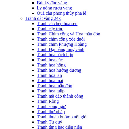
Bút ký đúc vàng
Ly uống rượu vang
Quả cầu phong thủy pha lê
Tranh dát vàng 24k
Tranh cá chép hoa sen
Tranh cây trúc
Tranh Chim công và Hoa mẫu đơn
Tranh chim công xòe đuôi
Tranh chim Phượng Hoàng
Tranh Đại bàng tung cánh
Tranh hoa bách hợp
Tranh hoa cúc
Tranh hoa hồng
Tranh hoa hướng dương
Tranh hoa lan
Tranh hoa mai
Tranh hoa mẫu đơn
Tranh hoa tulip
Tranh mã đáo thành công
Tranh Rồng
Tranh song ngư
Tranh thư pháp
Tranh thuận buồm xuôi gió
Tranh Tứ quý
Tranh tùng hạc diên niên