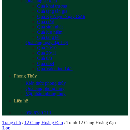
Quà tặng sự kiện
Quà khai trương
Quà tặng tân gia
Quà Kỷ Niệm Ngày Cưới
Quà cưới
Quà sinh nhật
Quà lưu niệm
Quà tặng tết
Quà tặng ngày đặc biệt
Quà 20/10
Quà 20/11
Quà 8/3
Quà noel
Quà Valentine 14/2
Phong Thủy
Kiến thức phong thủy
Quà tặng phong thủy
Vật phẩm phong thủy
Liên hệ
098.6789.213
Trang chủ
/
12 Cung Hoàng Đạo
/
Tranh 12 Cung Hoàng đạo
Lọc