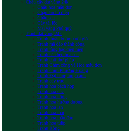
Chậu cây dát vàng 24k
Chậu hoa mẫu đơn
Chậu lan hồ điệp
Chậu sen
Cây tài lộc
Mai vàng Phú quý
Tranh dát vàng 24k
Tranh thuận buồm xuôi gió
Tranh mã đáo thành công
Tranh tùng hạc diên niên
Tranh cá chép hoa sen
Tranh chữ thư pháp
Tranh Chim công và Hoa mẫu đơn
Tranh chim Phượng Hoàng
Tranh Đại bàng tung cánh
Tranh cây trúc
Tranh hoa bách hợp
Tranh hoa cúc
Tranh hoa hồng
Tranh hoa hướng dương
Tranh hoa lan
Tranh hoa mai
Tranh hoa mẫu đơn
Tranh hoa tulip
Tranh Rồng