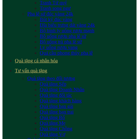
Tranh Tứ quý
Tranh song ngư
Pha lê sứ đúc vàng 24k
Bút ký đúc vàng
Đĩa biểu trưng dát vàng 24k
Bộ bình ly uống rượu mạnh
Bộ uống rượu pha lê sứ
Bộ uống trà pha lê sứ
Ly uống rượu vang
Quả cầu phong thủy pha lê
Quà tặng cá nhân hóa
Tư vấn quà tặng
Quà tặng theo đối tượng
Quà tặng Sếp
Quà tặng Doanh Nhân
Quà tặng đối tác
Quà tặng khách hàng
Quà tặng bạn gái
Quà tặng bạn trai
Quà tặng Bố
Quà tặng Mẹ
Quà tặng Chồng
Quà tặng Vợ