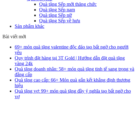
Quà tặng Sếp mới thăng chức
Quà tặng Sếp nam
Quà tặng Sếp nữ
Quà tặng Sếp về hưu
Sản phẩm khác
Bài viết mới
69+ món quà tặng valentine độc đáo tạo bất ngờ cho người
yêu
Quy trình đặt hàng tại 3T Gold | Hướng dẫn đặt quà tặng
vàng 24k
Quà tặng doanh nhân: 58+ món quà tặng tinh tế sang trọng và
đẳng cấp
Quà tặng cao cấp: 66+ Món quà gắn kết khẳng định thương
hiệu
Quà tặng vợ: 99+ món quà tặng đầy ý nghĩa tạo bất ngờ cho
vợ