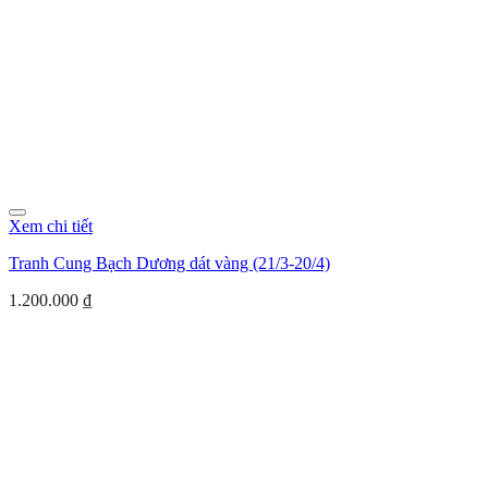
Xem chi tiết
Tranh Cung Bạch Dương dát vàng (21/3-20/4)
1.200.000
₫