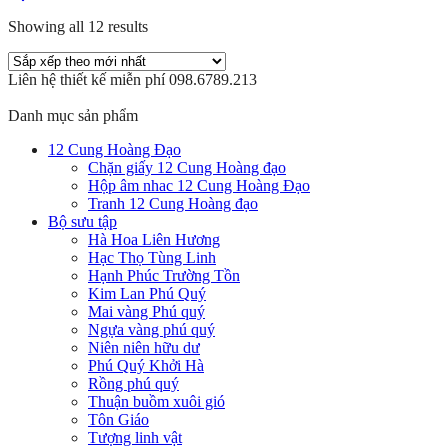
Showing all 12 results
Liên hệ thiết kế miễn phí 098.6789.213
Danh mục sản phẩm
12 Cung Hoàng Đạo
Chặn giấy 12 Cung Hoàng đạo
Hộp âm nhac 12 Cung Hoàng Đạo
Tranh 12 Cung Hoàng đạo
Bộ sưu tập
Hà Hoa Liên Hương
Hạc Thọ Tùng Linh
Hạnh Phúc Trường Tồn
Kim Lan Phú Quý
Mai vàng Phú quý
Ngựa vàng phú quý
Niên niên hữu dư
Phú Quý Khởi Hà
Rồng phú quý
Thuận buồm xuôi gió
Tôn Giáo
Tượng linh vật