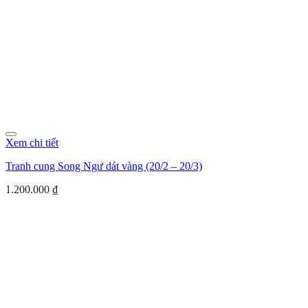
Xem chi tiết
Tranh cung Song Ngư dát vàng (20/2 – 20/3)
1.200.000
₫