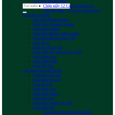
12 Cung Hoàng Đạo
Tìm
Chặn giấy 12 Cung Hoàng đạo
kiếm:
Hộp âm nhac 12 Cung Hoàng Đạo
Quà tặng sự kiện
Hội nghị Khách hàng
Quà Tặng Doanh Nghiệp
Quà khai trương
Quà tặng đối tác nước ngoài
Quà tặng khách hàng VIP
Quà 20-11
Quà 8/3 và 20-/10
Quà cưới-Kỷ niệm Ngày cưới
Quà mừng thọ
Quà Sinh Nhật
Quà Tân Gia
Quà tặng theo đối tượng
Quà tặng bạn gái
Quà tặng bạn trai
Quà tặng bé
Quà tặng Cha
Quà tặng chồng
Quà tặng Mẹ
Quà tặng người cao tuổi
Quà tặng sếp
Quà tặng Sếp mới thăng chức