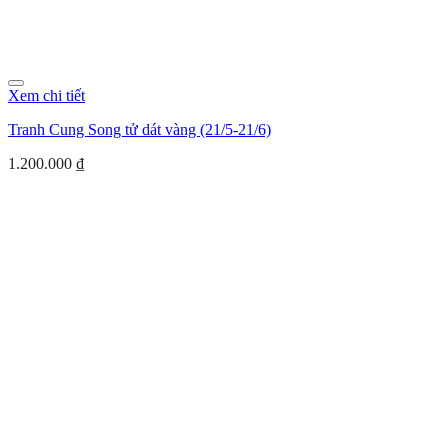
Xem chi tiết
Tranh Cung Song tử dát vàng (21/5-21/6)
1.200.000
₫