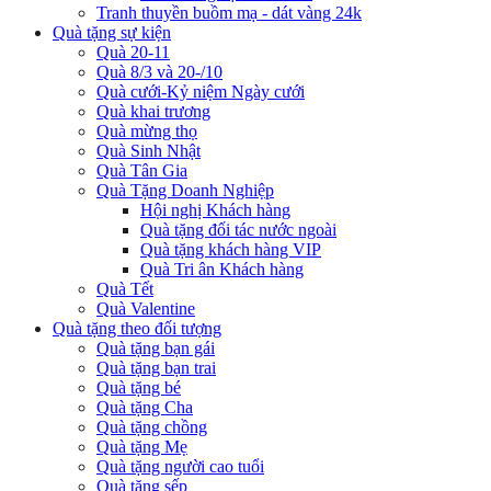
Tranh thuyền buồm mạ - dát vàng 24k
Quà tặng sự kiện
Quà 20-11
Quà 8/3 và 20-/10
Quà cưới-Kỷ niệm Ngày cưới
Quà khai trương
Quà mừng thọ
Quà Sinh Nhật
Quà Tân Gia
Quà Tặng Doanh Nghiệp
Hội nghị Khách hàng
Quà tặng đối tác nước ngoài
Quà tặng khách hàng VIP
Quà Tri ân Khách hàng
Quà Tết
Quà Valentine
Quà tặng theo đối tượng
Quà tặng bạn gái
Quà tặng bạn trai
Quà tặng bé
Quà tặng Cha
Quà tặng chồng
Quà tặng Mẹ
Quà tặng người cao tuổi
Quà tặng sếp