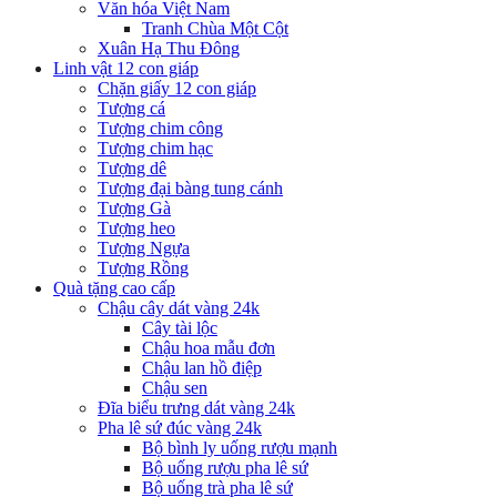
Văn hóa Việt Nam
Tranh Chùa Một Cột
Xuân Hạ Thu Đông
Linh vật 12 con giáp
Chặn giấy 12 con giáp
Tượng cá
Tượng chim công
Tượng chim hạc
Tượng dê
Tượng đại bàng tung cánh
Tượng Gà
Tượng heo
Tượng Ngựa
Tượng Rồng
Quà tặng cao cấp
Chậu cây dát vàng 24k
Cây tài lộc
Chậu hoa mẫu đơn
Chậu lan hồ điệp
Chậu sen
Đĩa biểu trưng dát vàng 24k
Pha lê sứ đúc vàng 24k
Bộ bình ly uống rượu mạnh
Bộ uống rượu pha lê sứ
Bộ uống trà pha lê sứ