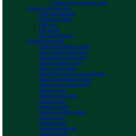
Quà tặng Sếp mới thăng chức
Chậu cây dát vàng 24k
Chậu hoa mẫu đơn
Chậu lan hồ điệp
Chậu sen
Cây tài lộc
Mai vàng Phú quý
Tranh dát vàng 24k
Tranh thuận buồm xuôi gió
Tranh mã đáo thành công
Tranh tùng hạc diên niên
Tranh cá chép hoa sen
Tranh chữ thư pháp
Tranh Chim công và Hoa mẫu đơn
Tranh chim Phượng Hoàng
Tranh Đại bàng tung cánh
Tranh cây trúc
Tranh hoa bách hợp
Tranh hoa cúc
Tranh hoa hồng
Tranh hoa hướng dương
Tranh hoa lan
Tranh hoa mai
Tranh hoa mẫu đơn
Tranh hoa tulip