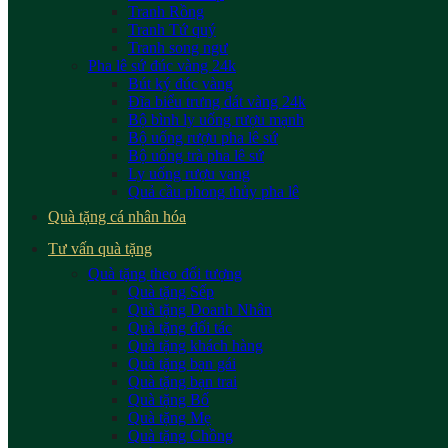
Tranh Rồng
Tranh Tứ quý
Tranh song ngư
Pha lê sứ đúc vàng 24k
Bút ký đúc vàng
Đĩa biểu trưng dát vàng 24k
Bộ bình ly uống rượu mạnh
Bộ uống rượu pha lê sứ
Bộ uống trà pha lê sứ
Ly uống rượu vang
Quả cầu phong thủy pha lê
Quà tặng cá nhân hóa
Tư vấn quà tặng
Quà tặng theo đối tượng
Quà tặng Sếp
Quà tặng Doanh Nhân
Quà tặng đối tác
Quà tặng khách hàng
Quà tặng bạn gái
Quà tặng bạn trai
Quà tặng Bố
Quà tặng Mẹ
Quà tặng Chồng