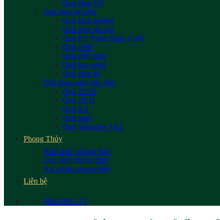
Quà tặng Vợ
Quà tặng sự kiện
Quà khai trương
Quà tặng tân gia
Quà Kỷ Niệm Ngày Cưới
Quà cưới
Quà sinh nhật
Quà lưu niệm
Quà tặng tết
Quà tặng ngày đặc biệt
Quà 20/10
Quà 20/11
Quà 8/3
Quà noel
Quà Valentine 14/2
Phong Thủy
Kiến thức phong thủy
Quà tặng phong thủy
Vật phẩm phong thủy
Liên hệ
098.6789.213