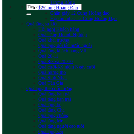
Tượng Rồng
Tìm
12 Cung Hoàng Đạo
kiếm:
Chặn giấy 12 Cung Hoàng đạo
Hộp âm nhac 12 Cung Hoàng Đạo
Quà tặng sự kiện
Hội nghị Khách hàng
Quà Tặng Doanh Nghiệp
Quà khai trương
Quà tặng đối tác nước ngoài
Quà tặng khách hàng VIP
Quà 20-11
Quà 8/3 và 20-/10
Quà cưới-Kỷ niệm Ngày cưới
Quà mừng thọ
Quà Sinh Nhật
Quà Tân Gia
Quà tặng theo đối tượng
Quà tặng bạn gái
Quà tặng bạn trai
Quà tặng bé
Quà tặng Cha
Quà tặng chồng
Quà tặng Mẹ
Quà tặng người cao tuổi
Quà tặng sếp